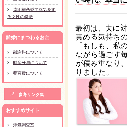
い時代。本当
遠距離恋愛で浮気をす
る女性の特徴
最初は、夫に
責める気持ち
離婚にまつわるお金
「もしも、私
慰謝料について
ながら過ごす
が積み重なり
財産分与について
りました。
養育費について
参考リンク集
おすすめサイト
浮気調査室