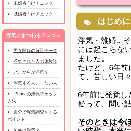
未婚者向けチェック
既婚者向けチェック
はじめに
浮気にまつわるアレコレ
浮気・離婚…
には起こらな
男女関係の統計データ
ました。
浮気された人の体験談
だけど、6年前
どこからが浮気？
て、苦しい日
浮気する人、しない人
6年前に発覚し
iPhoneの浮気チェック
方法
疑って、問い詰
自分で浮気調査をする
ポイント
そのときは今
風俗は浮気？